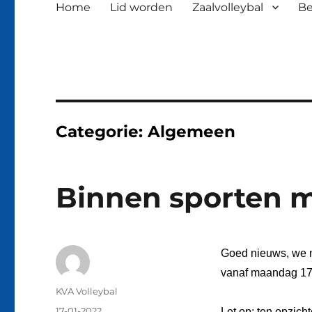
Home
Lid worden
Zaalvolleybal
Be
Categorie:
Algemeen
Binnen sporten 
Goed nieuws, we m
vanaf maandag 17 
Auteur
KVA Volleybal
Geplaatst
17-01-2022
Let op: ten opzich