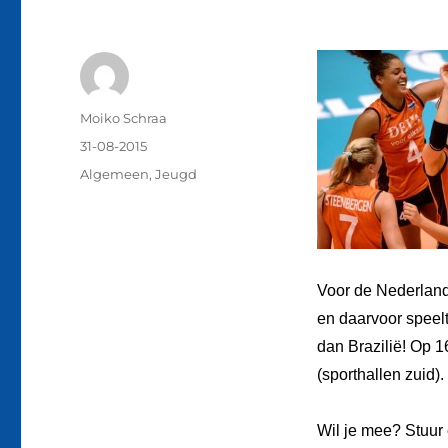
Auteur
Moiko Schraa
Geplaatst
31-08-2015
op
Categorieën
Algemeen
,
Jeugd
Voor de Nederland
en daarvoor speel
dan Brazilië! Op 
(sporthallen zuid).
Wil je mee? Stuur