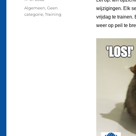
op
Categorieën
Algemeen
,
Geen
wijzigingen. Elk 
categorie
,
Training
vrijdag te trainen
weer op peil te br