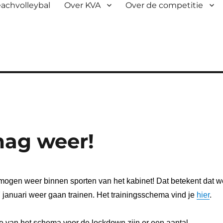
achvolleybal
Over KVA
Over de competitie
mag weer!
ogen weer binnen sporten van het kabinet! Dat betekent dat w
januari weer gaan trainen. Het trainingsschema vind je
hier
.
te van het schema voor de lockdown zijn er een aantal