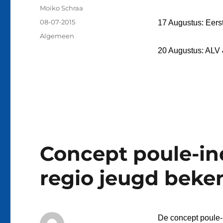
Auteur
Moiko Schraa
Geplaatst
08-07-2015
17 Augustus: Eerst
op
Categorieën
Algemeen
20 Augustus: ALV
Concept poule-in
regio jeugd beke
De concept poule-i