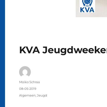
KVA Jeugdweeke
Auteur
Moiko Schraa
Geplaatst
08-05-2019
op
Categorieën
Algemeen
,
Jeugd