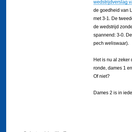
wedstrijdverslag v
de goedheid van 
met 3-1. De tweede
de wedstrijd zond
spannend: 3-0. Dez
pech weliswaar).
Het is nu al zeker
ronde, dames 1 en
Of niet?
Dames 2 is in ieder