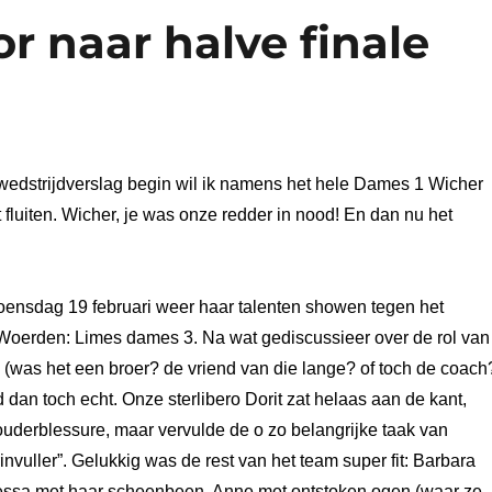
 naar halve finale
 wedstrijdverslag begin wil ik namens het hele Dames 1 Wicher
fluiten. Wicher, je was onze redder in nood! En dan nu het
nsdag 19 februari weer haar talenten showen tegen het
 Woerden: Limes dames 3. Na wat gediscussieer over de rol van
 (was het een broer? de vriend van die lange? of toch de coach
 dan toch echt. Onze sterlibero Dorit zat helaas aan de kant,
derblessure, maar vervulde de o zo belangrijke taak van
invuller”. Gelukkig was de rest van het team super fit: Barbara
Tessa met haar scheenbeen, Anne met ontstoken ogen (waar ze