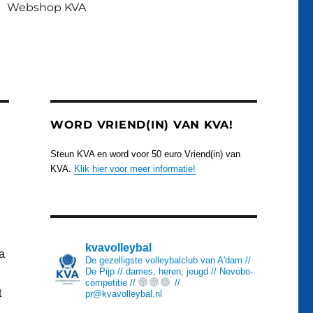
Webshop KVA
WORD VRIEND(IN) VAN KVA!
Steun KVA en word voor 50 euro Vriend(in) van
KVA.
Klik hier voor meer informatie!
kvavolleybal
a
De gezelligste volleybalclub van A'dam //
De Pijp // dames, heren, jeugd // Nevobo-
competitie //
//
t
pr@kvavolleybal.nl