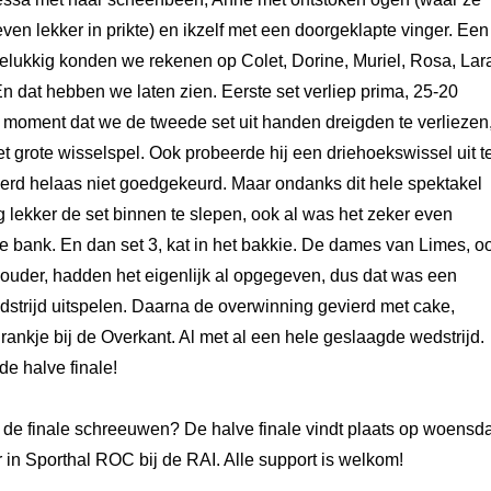
even lekker in prikte) en ikzelf met een doorgeklapte vinger. Een
lukkig konden we rekenen op Colet, Dorine, Muriel, Rosa, Lar
En dat hebben we laten zien. Eerste set verliep prima, 25-20
moment dat we de tweede set uit handen dreigden te verliezen
 grote wisselspel. Ook probeerde hij een driehoekswissel uit t
erd helaas niet goedgekeurd. Maar ondanks dit hele spektakel
 lekker de set binnen te slepen, ook al was het zeker even
e bank. En dan set 3, kat in het bakkie. De dames van Limes, o
 ouder, hadden het eigenlijk al opgegeven, dus dat was een
strijd uitspelen. Daarna de overwinning gevierd met cake,
ankje bij de Overkant. Al met al een hele geslaagde wedstrijd.
 de halve finale!
de finale schreeuwen? De halve finale vindt plaats op woensd
 in Sporthal ROC bij de RAI. Alle support is welkom!