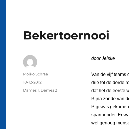
Bekertoernooi
door Jelske
Auteur
Moiko Schraa
Van de vijf teams 
Geplaatst
10-12-2012
drie tot de derde 
op
Categorieën
Dames 1
,
Dames 2
dat het de eerste 
Bijna zonde van d
Pijp was gekomen.
spannender. Er wa
wel genoeg mensen