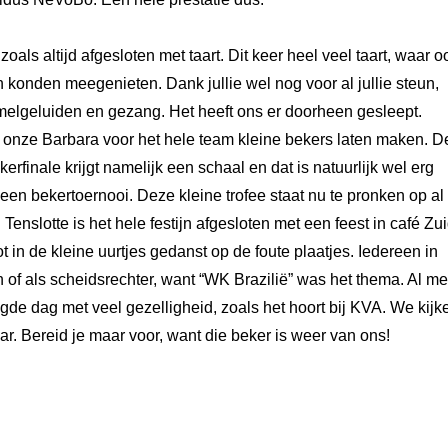
oals altijd afgesloten met taart. Dit keer heel veel taart, waar o
n konden meegenieten. Dank jullie wel nog voor al jullie steun,
mmelgeluiden en gezang. Het heeft ons er doorheen gesleept.
d onze Barbara voor het hele team kleine bekers laten maken. D
rfinale krijgt namelijk een schaal en dat is natuurlijk wel erg
en bekertoernooi. Deze kleine trofee staat nu te pronken op al
Tenslotte is het hele festijn afgesloten met een feest in café Zui
 in de kleine uurtjes gedanst op de foute plaatjes. Iedereen in
 of als scheidsrechter, want “WK Brazilië” was het thema. Al me
gde dag met veel gezelligheid, zoals het hoort bij KVA. We kijk
aar. Bereid je maar voor, want die beker is weer van ons!