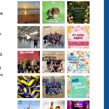
ok
e
d.
t
en