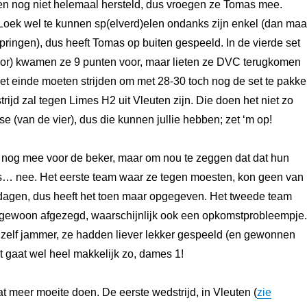
en nog niet helemaal hersteld, dus vroegen ze Tomas mee.
 Loek wel te kunnen sp(elverd)elen ondanks zijn enkel (dan maa
ringen), dus heeft Tomas op buiten gespeeld. In de vierde set
oor) kwamen ze 9 punten voor, maar lieten ze DVC terugkomen
et einde moeten strijden om met 28-30 toch nog de set te pakke
ijd zal tegen Limes H2 uit Vleuten zijn. Die doen het niet zo
se (van de vier), dus die kunnen jullie hebben; zet ‘m op!
nog mee voor de beker, maar om nou te zeggen dat dat hun
is… nee. Het eerste team waar ze tegen moesten, kon geen van
 dagen, dus heeft het toen maar opgegeven. Het tweede team
d gewoon afgezegd, waarschijnlijk ook een opkomstprobleempje.
 zelf jammer, ze hadden liever lekker gespeeld (en gewonnen
it gaat wel heel makkelijk zo, dames 1!
 meer moeite doen. De eerste wedstrijd, in Vleuten (
zie