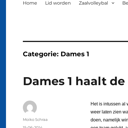
Home
Lid worden
Zaalvolleybal
Be
Categorie:
Dames 1
Dames 1 haalt de
Het is intussen al
weer laten zien wa
Auteur
Moiko Schraa
doen, namelijk wi
Geplaatst
15-06-2014
een team gelukt, 