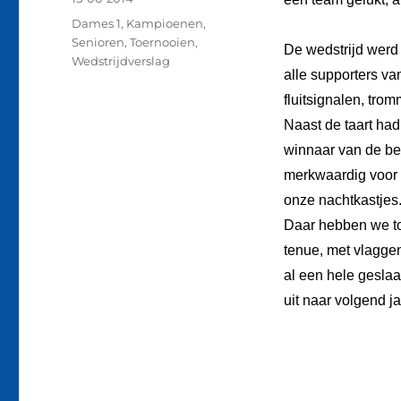
op
Categorieën
Dames 1
,
Kampioenen
,
Senioren
,
Toernooien
,
De wedstrijd werd z
Wedstrijdverslag
alle supporters va
fluitsignalen, tro
Naast de taart ha
winnaar van de beke
merkwaardig voor e
onze nachtkastjes. 
Daar hebben we tot
tenue, met vlaggen
al een hele geslaa
uit naar volgend j