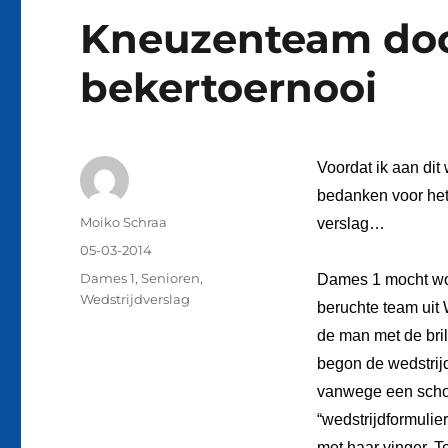
Kneuzenteam door
bekertoernooi
Voordat ik aan dit
bedanken voor het 
Auteur
Moiko Schraa
verslag…
Geplaatst
05-03-2014
op
Categorieën
Dames 1
,
Senioren
,
Dames 1 mocht woe
Wedstrijdverslag
beruchte team uit
de man met de bril
begon de wedstrijd
vanwege een schou
“wedstrijdformulier
met haar vinger, 