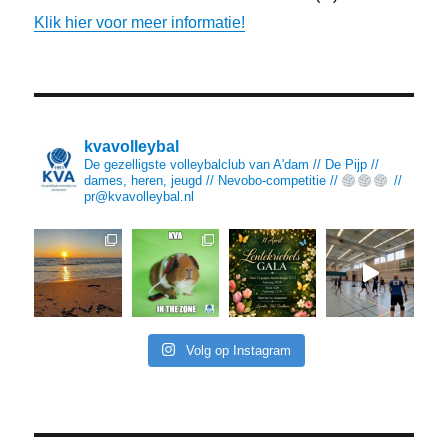
Klik hier voor meer informatie!
kvavolleybal
De gezelligste volleybalclub van A'dam // De Pijp //
dames, heren, jeugd // Nevobo-competitie //
//
pr@kvavolleybal.nl
Volg op Instagram