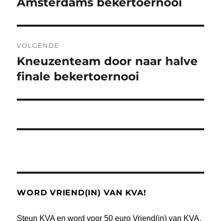
bericht:
Amsterdams bekertoernooi
VOLGENDE
Kneuzenteam door naar halve
Volgend
bericht:
finale bekertoernooi
WORD VRIEND(IN) VAN KVA!
Steun KVA en word voor 50 euro Vriend(in) van KVA.