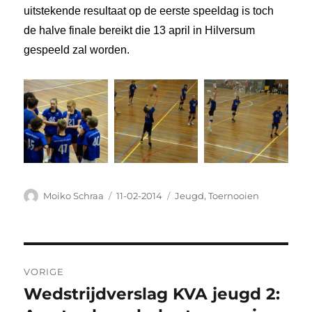
uitstekende resultaat op de eerste speeldag is toch
de halve finale bereikt die 13 april in Hilversum
gespeeld zal worden.
Auteur
Geplaatst
Categorieën
Moiko Schraa
11-02-2014
Jeugd
,
Toernooien
op
Bericht
VORIGE
navigatie
Wedstrijdverslag KVA jeugd 2:
Vorig