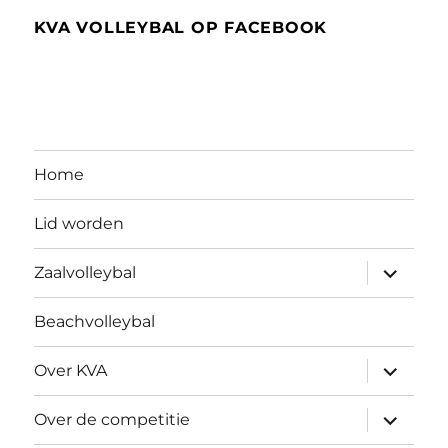
KVA VOLLEYBAL OP FACEBOOK
Home
Lid worden
submen
Zaalvolleybal
uitvouw
Beachvolleybal
submen
Over KVA
uitvouw
submen
Over de competitie
uitvouw